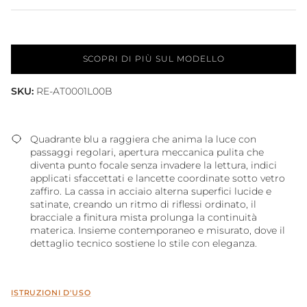
SCOPRI DI PIÙ SUL MODELLO
SKU:
RE-AT0001L00B
Quadrante blu a raggiera che anima la luce con
passaggi regolari, apertura meccanica pulita che
diventa punto focale senza invadere la lettura, indici
applicati sfaccettati e lancette coordinate sotto vetro
zaffiro. La cassa in acciaio alterna superfici lucide e
satinate, creando un ritmo di riflessi ordinato, il
bracciale a finitura mista prolunga la continuità
materica. Insieme contemporaneo e misurato, dove il
dettaglio tecnico sostiene lo stile con eleganza.
ISTRUZIONI D'USO