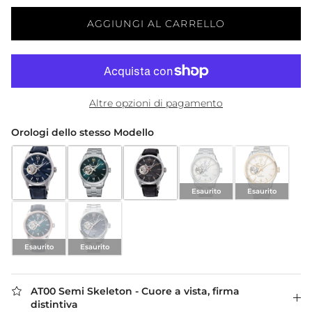
AGGIUNGI AL CARRELLO
Altre opzioni di pagamento
Orologi dello stesso Modello
Esaurito
Esaurito
Semi Skeleton Pelle Blu Note
Semi Skeleton Verde Pino
Semi Skeleton Pelle Antracite
Semi Skeleton Grigio (Esau
Semi Skeleton B
Esaurito
Esaurito
Semi Skeleton Limited Edition (Esaurito)
Semi Skeleton Keshiki Limited Edition (Esaurito)
AT00 Semi Skeleton - Cuore a vista, firma
distintiva